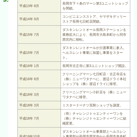
長岡市下々条のマーシ第3ユニットショップ
平成13年 8月
を閉鎖。
コンビニエンスストア、ヤマザキディリー
平成14年 9月
ストア長岡七日町店閉鎖。
ダスキンレントオール長岡ステーションを
平成15年 7月
業務拡大により、長岡市大島本町から同市
西宮内に移転。
ダスキンレントオールが介護事業に参入。
平成15年 7月
ヘルスレント事業に加盟し事業をスター
ト。
平成16年 1月
長岡市古正寺に第3ユニットショップ開設。
クリーニングマーシ七日町店・古正寺店を
平成16年 8月
（株）ニューワタナベに、渡辺ドライ本社
ショップを（株）渡辺ドライに移管。
クリーニングマーシ小針店を（株）ニュー
平成18年 3月
ワタナベに移管。
平成18年 3月
ミスタードーナツ見附ショップを譲渡。
（有）チャレンジトゥエンティーワンを
平成18年 7月
（株）チャレンジトゥエンティーワンに組
織変更。
ダスキンレントオール事業部とヘルスレン
平成18年10月
ト事業部が長岡市西宮内から長岡市喜多町