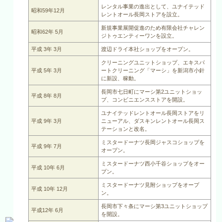
レンタル事業の進出として、ユナイテッド
昭和59年12月
レントオール長岡ストアを設立。
新規事業展開促進のため有限会社チャレン
昭和62年 5月
ジトゥエンティーワンを設立。
平成 3年 3月
渡辺ドライ本社ショップをオープン。
クリーニングユニットショップ、エキスパ
平成 5年 3月
ートクリーニング「マーシ」を新潟市小針
に新設、稼動。
長岡市七日町にマーシ第2ユニットショッ
平成 8年 8月
プ、コンビニエンスストアを開設。
ユナイテッドレントオール長岡ストアをリ
平成 9年 3月
ニューアル、ダスキンレントオール長岡ス
テーションと改名。
ミスタードーナツ長岡ジャスコショップを
平成 9年 7月
オープン。
ミスタードーナツ西小千谷ショップをオー
平成 10年 6月
プン。
ミスタードーナツ見附ショップをオープ
平成 10年 12月
ン。
長岡市下々条にマーシ第3ユニットショップ
平成12年 6月
を開設。