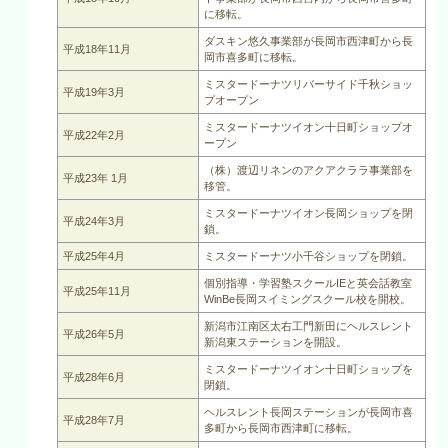
に移転。
ダスキン悠久事業部が長岡市西津町から長
平成18年11月
岡市喜多町に移転。
ミスタードーナツリバーサイド千秋ショッ
平成19年3月
プオープン
ミスタードーナツイオン十日町ショップオ
平成22年2月
ープン
（株）渡辺リネンのアクアクララ事業部を
平成23年 1月
移管。
ミスタードーナツイオン長岡ショップを閉
平成24年3月
鎖。
平成25年4月
ミスタードーナツ小千谷ショップを閉鎖。
個別指導・学習塾スクールIEと英会話教室
平成25年11月
WinBe長岡スイミングスクール校を開校。
新潟市江南区太右工門新田にヘルスレント
平成26年5月
新潟東ステーションを開設。
ミスタードーナツイオン十日町ショップを
平成28年6月
閉鎖。
ヘルスレント長岡ステーションが長岡市喜
平成28年7月
多町から長岡市西津町に移転。