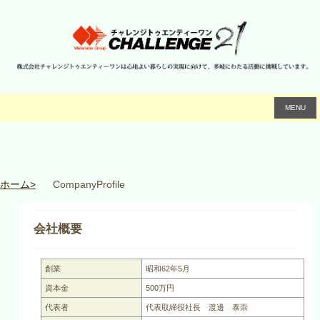
MENU
ホーム>
CompanyProfile
会社概要
創業
昭和62年5月
資本金
500万円
代表者
代表取締役社長 渡邊 泰崇