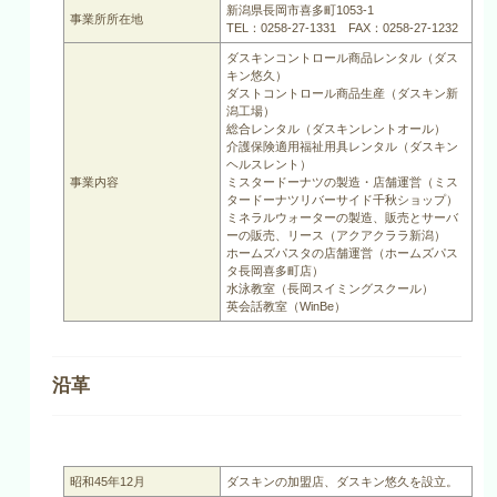
新潟県長岡市喜多町1053-1
事業所所在地
TEL：0258-27-1331 FAX：0258-27-1232
ダスキンコントロール商品レンタル（ダス
キン悠久）
ダストコントロール商品生産（ダスキン新
潟工場）
総合レンタル（ダスキンレントオール）
介護保険適用福祉用具レンタル（ダスキン
ヘルスレント）
事業内容
ミスタードーナツの製造・店舗運営（ミス
タードーナツリバーサイド千秋ショップ）
ミネラルウォーターの製造、販売とサーバ
ーの販売、リース（アクアクララ新潟）
ホームズパスタの店舗運営（ホームズパス
タ長岡喜多町店）
水泳教室（長岡スイミングスクール）
英会話教室（WinBe）
沿革
昭和45年12月
ダスキンの加盟店、ダスキン悠久を設立。