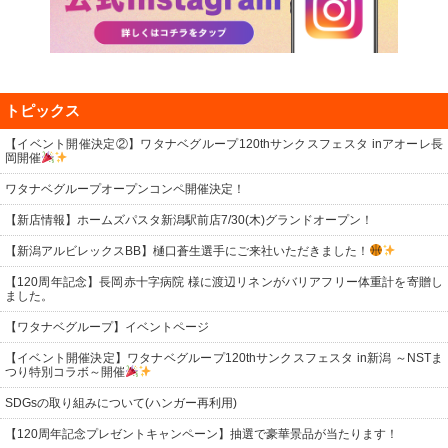
トピックス
【イベント開催決定②】ワタナベグループ120thサンクスフェスタ inアオーレ長
岡開催
ワタナベグループオープンコンペ開催決定！
【新店情報】ホームズパスタ新潟駅前店7/30(木)グランドオープン！
【新潟アルビレックスBB】樋口蒼生選手にご来社いただきました！
【120周年記念】長岡赤十字病院 様に渡辺リネンがバリアフリー体重計を寄贈し
ました。
【ワタナベグループ】イベントページ
【イベント開催決定】ワタナベグループ120thサンクスフェスタ in新潟 ～NSTま
つり特別コラボ～開催
SDGsの取り組みについて(ハンガー再利用)
【120周年記念プレゼントキャンペーン】抽選で豪華景品が当たります！